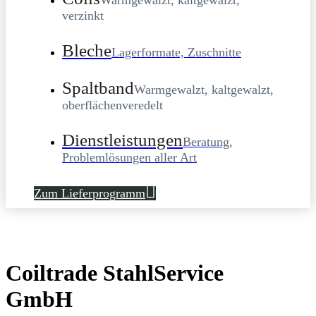
Warmgewalzt, kaltgewalzt,
verzinkt
Bleche
Lagerformate, Zuschnitte
Spaltband
Warmgewalzt, kaltgewalzt,
oberflächenveredelt
Dienstleistungen
Beratung,
Problemlösungen aller Art
Zum Lieferprogramm
Coiltrade StahlService
GmbH